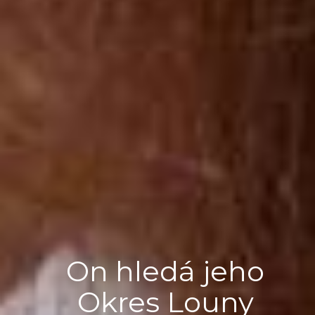
On hledá jeho
Okres Louny