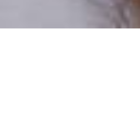
Pouze reální lidé
100 % profilů prověřujeme