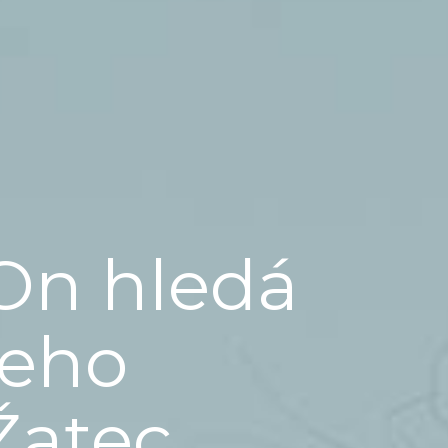
On hledá
jeho
Žatec