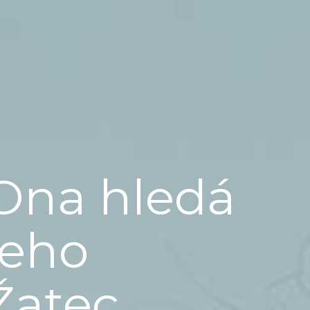
Ona hledá
jeho
Žatec