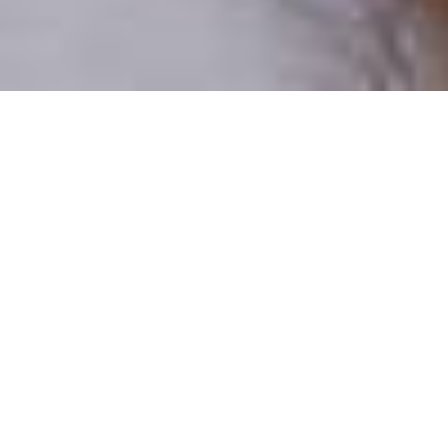
Pouze reální lidé
100 % profilů prověřujeme