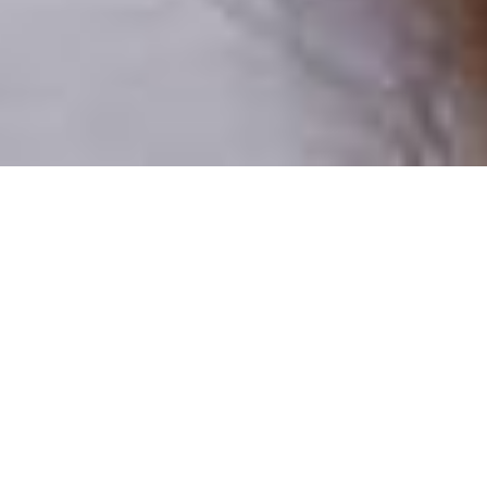
Pouze reální lidé
100 % profilů prověřujeme