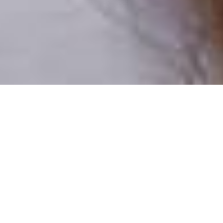
Pouze reální lidé
100 % profilů prověřujeme