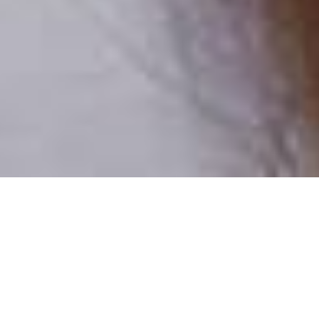
Pouze reální lidé