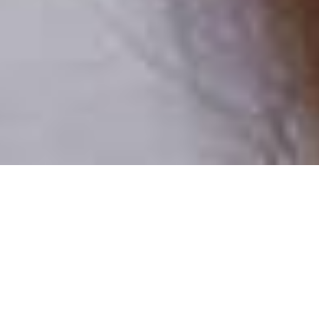
Pouze reální lidé