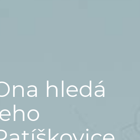
Ona hledá
jeho
Ratíškovice