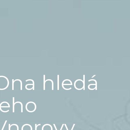
Ona hledá
jeho
Vnorovy