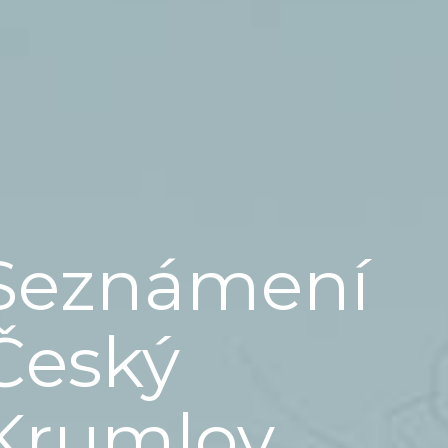
Seznámení
Český
Krumlov