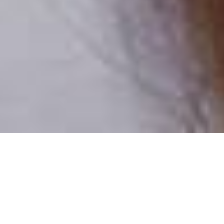
Pouze reální lidé