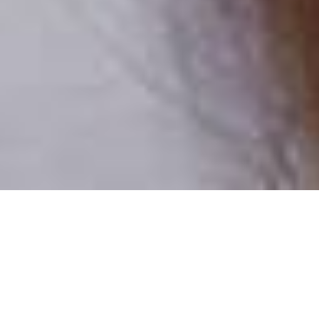
Pouze reální lidé