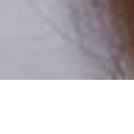
Pouze reální lidé