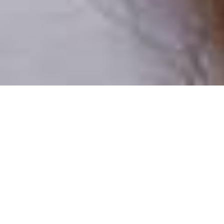
Pouze reální lidé
100 % profilů prověřujeme