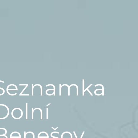
Seznamka
Dolní
Benešov