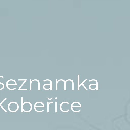
Seznamka
Kobeřice