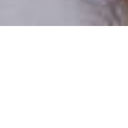
Pouze reální lidé
100 % profilů prověřujeme