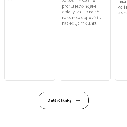
založením vašeho
jak!
maxi
profilu ještě nějaké
kteří
dotazy, zajisté na ně
sezn
naleznete odpověď v
následujcím článku.
Další články