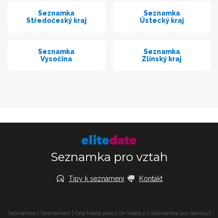
Seznamka
Seznamka
Středočeský kraj
Ústecký kraj
Seznamka
Seznamka
Vysočina
Zlínský kraj
Seznamka pro vztah
Tipy k seznámení
Kontakt
Nejlepší seznamka pro online seznámení © 2026 EliteDate
Seznamka
|
Seznámení
|
Ona hledá jeho
|
On hledá ji
|
Seznamka pro seniory
|