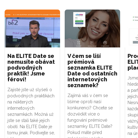
Na ELITE Date se
V čem se liší
Pro
nemusíte obávat
prémiová
ELI
podvodných
seznamka ELITE
pla
praktik! Jsme
Date od ostatních
Jsm
féroví!
internetových
hleda
seznamek?
Zajisté jste už slyšeli o
a
par
Zajímá váš v čem se
podvodných praktikách
jejic
lišíme oproti naší
na některých
N
esn
konkurenci? Chcete se
internetových
každ
dozvědět více o
seznamkách. Možná už
skup
fungování prémiové
jste se stali také jejich
vážn
seznamky ELITE Date?
obětí. Na ELITE Date je
kult
Pokud máte před
tomu jinak. Podívejte se,
na
úr