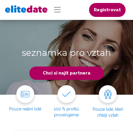
Registrovat
seznamka pro vztah
Chci si najít partnera
Pouze reální lidé
100 % profilů
Pouze lidé, kteří
prověřujeme
chtějí vztah