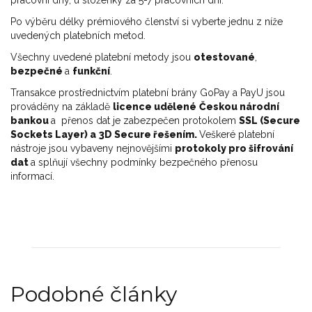
pracovní dny, u složenky za 5-7 pracovních dní.
Po výběru délky prémiového členství si vyberte jednu z níže
uvedených platebních metod.
Všechny uvedené platební metody jsou
otestované
,
bezpečné
a
funkční
.
Transakce prostřednictvím platební brány GoPay a PayU jsou
prováděny na základě
licence udělené
Českou národní
bankou
a přenos dat je zabezpečen protokolem
SSL (Secure
Sockets Layer) a
3D Secure řešením.
Veškeré platební
nástroje jsou vybaveny nejnovějšími
protokoly pro šifrování
dat
a splňují všechny podmínky bezpečného přenosu
informací.
Podobné články