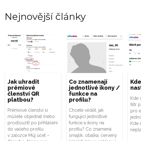
Nejnovější články
Jak uhradit
Co znamenají
Kde
prémiové
jednotlivé ikony /
nast
členství QR
funkce na
Kde s
platbou?
profilu?
filtr 
Prémiové členství si
Chcete vědět, jak
pro e
můžete objednat (nebo
fungující jednotlivé
jedno
prodloužit) po přihlášení
funkce a ikony na
Kde n
do vašeho profilu
profilu? Co znamená
nepla
v záložce Můj účet –
smajlík, obálka, červený