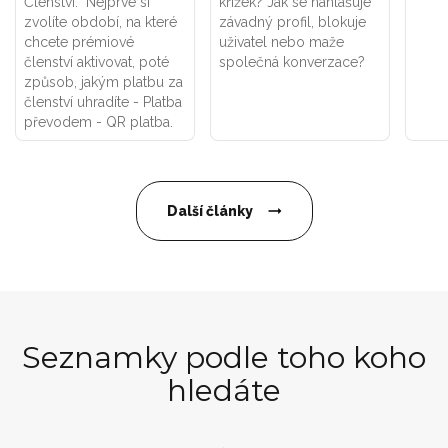
Členství. Nejprve si
křížek? Jak se nahlašuje
zvolíte období, na které
závadný profil, blokuje
chcete prémiové
uživatel nebo maže
členství aktivovat, poté
společná konverzace?
způsob, jakým platbu za
členství uhradíte - Platba
převodem - QR platba.
Další články
Seznamky podle toho koho
hledáte