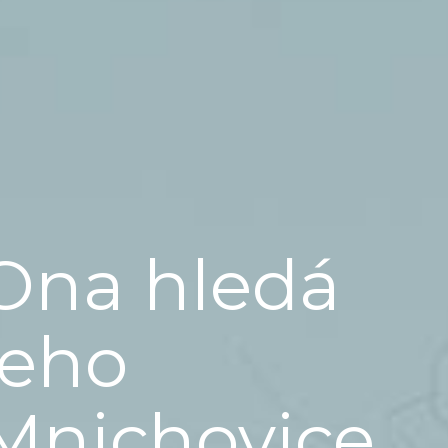
Ona hledá
jeho
Mnichovice