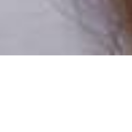
Pouze reální lidé
100 % profilů prověřujeme